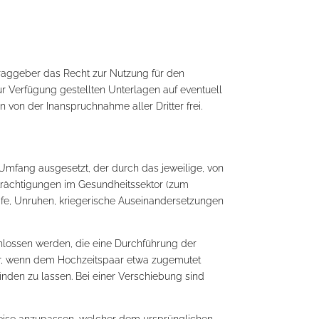
traggeber das Recht zur Nutzung für den
r Verfügung gestellten Unterlagen auf eventuell
 von der Inanspruchnahme aller Dritter frei.
m Umfang ausgesetzt, der durch das jeweilige, von
trächtigungen im Gesundheitssektor (zum
fe, Unruhen, kriegerische Auseinandersetzungen
hlossen werden, die eine Durchführung der
or, wenn dem Hochzeitspaar etwa zugemutet
den zu lassen. Bei einer Verschiebung sind
r Weise anzupassen, welcher dem ursprünglichen