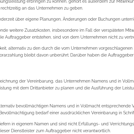
ngsleistung erbringen zu können, gehört es außerdem zur Mitwirkungs
 rechtzeitig an das Unternehmen zu geben.
ederzeit über eigene Planungen, Änderungen oder Buchungen unterri
hende weitere Zusatzkosten, insbesondere im Fall der verspäteten M
ie Auftraggeber entstehen, sind von dem Unternehmen nicht zu vertr
hkeit, alternativ zu den durch die vom Unternehmen vorgeschlagenen
Honorarzahlung bleibt davon unberührt. Darüber haben die Auftragge
terzeichnung der Vereinbarung, das Unternehmen Namens und in Vol
eistung mit dem Drittanbieter zu planen und die Ausführung der Leistu
ternativ bevollmächtigen Namens und in Vollmacht entsprechende Ve
evollmächtigung bedarf einer ausdrücklichen Vereinbarung in Schrif
 liefern in eigenem Namen und sind nicht Erfüllungs- und Verrichtu
dieser Dienstleister zum Auftraggeber nicht verantwortlich.