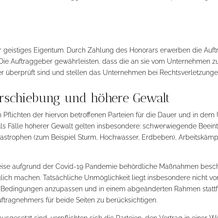
hr geistiges Eigentum. Durch Zahlung des Honorars erwerben die Auf
. Die Auftraggeber gewährleisten, dass die an sie vom Unternehmen zu
er überprüft sind und stellen das Unternehmen
bei Rechtsverletzungen
erschiebung und höhere Gewalt
hen Pflichten der hiervon betroffenen Parteien für die Dauer und in de
ls Fälle höherer Gewalt gelten insbesondere: schwerwiegende Beein
astrophen (zum Beispiel Sturm, Hochwasser, Erdbeben), Arbeitskämp
lsweise aufgrund der Covid-19 Pandemie behördliche Maßnahmen besc
lich machen. Tatsächliche Unmöglichkeit liegt insbesondere nicht v
 Bedingungen anzupassen und in einem abgeänderten Rahmen stattfin
ftragnehmers für beide Seiten zu berücksichtigen.
 ausgesetzt sind, verpflichten sich die Parteien, den Vertrag in eine