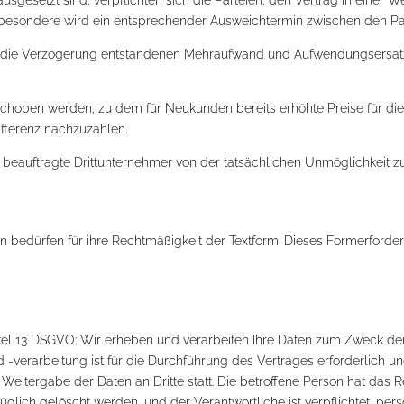
besondere wird ein entsprechender Ausweichtermin zwischen den Part
urch die Verzögerung entstandenen Mehraufwand und Aufwendungsers
schoben werden, zu dem für Neukunden bereits erhöhte Preise für di
fferenz nachzuzahlen.
s beauftragte Drittunternehmer von der tatsächlichen Unmöglichkeit zu
bedürfen für ihre Rechtmäßigkeit der Textform. Dieses Formerforde
ikel 13 DSGVO: Wir erheben und verarbeiten Ihre Daten zum Zweck d
-verarbeitung ist für die Durchführung des Vertrages erforderlich un
 Weitergabe der Daten an Dritte statt. Die betroffene Person hat da
glich gelöscht werden, und der Verantwortliche ist verpflichtet, p