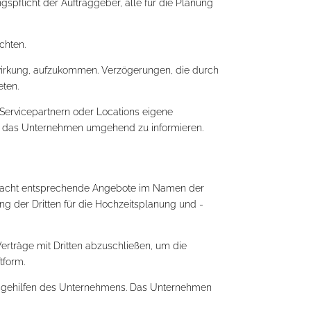
pflicht der Auftraggeber, alle für die Planung
chten.
itwirkung, aufzukommen. Verzögerungen, die durch
eten.
 Servicepartnern oder Locations eigene
ber das Unternehmen umgehend zu informieren.
lmacht entsprechende Angebote im Namen der
ng der Dritten für die Hochzeitsplanung und -
rträge mit Dritten abzuschließen, um die
tform.
ngsgehilfen des Unternehmens. Das Unternehmen