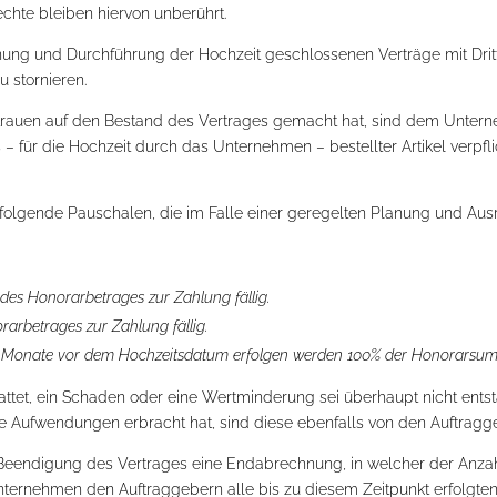
echte bleiben hiervon unberührt.
lanung und Durchführung der Hochzeit geschlossenen Verträge mit Drit
 stornieren.
rauen auf den Bestand des Vertrages gemacht hat, sind dem Unterne
– für die Hochzeit durch das Unternehmen – bestellter Artikel verpfl
 folgende Pauschalen, die im Falle einer geregelten Planung und Ausr
des Honorarbetrages zur Zahlung fällig.
arbetrages zur Zahlung fällig.
n 3 Monate vor dem Hochzeitsdatum erfolgen werden 100% der Honorarsumm
attet, ein Schaden oder eine Wertminderung sei überhaupt nicht entst
 Aufwendungen erbracht hat, sind diese ebenfalls von den Auftragge
Beendigung des Vertrages eine Endabrechnung, in welcher der Anzahl
ternehmen den Auftraggebern alle bis zu diesem Zeitpunkt erfolgten 