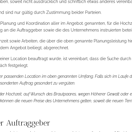
en, soweit nicht ausdrücklich und schriftlich etwas anderes vereinbart
nd sind nur gültig durch Zustimmung beider Parteien.
 Planung und Koordination aller im Angebot. genannten, für die Hochz
an die Auftraggeber sowie die des Unternehmens instruierten beteili
chzeit sowie Arbeiten, die über die oben genannte Planungsleistung 
e dem Angebot beiliegt, abgerechnet.
iner Location beauftragt wurde, ist vereinbart, dass die Suche durc
äch festgelegt.
er passenden Location im oben genannten Umfang. Falls sich im Laufe der
gesonderten Auftrag gesondert zu vergüten.
 der Hochzeit, auf Wunsch des Brautpaares, wegen Höherer Gewalt oder et
können die neuen Preise des Unternehmens gelten, soweit die neuen Term
er Auftraggeber