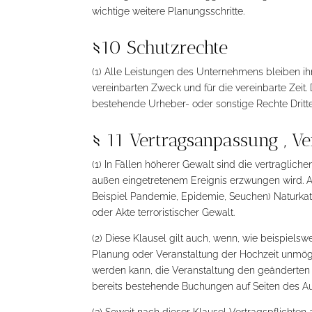
wichtige weitere Planungsschritte.
§10 Schutzrechte
(1) Alle Leistungen des Unternehmens bleiben i
vereinbarten Zweck und für die vereinbarte Zeit
bestehende Urheber- oder sonstige Rechte Dritt
§ 11 Vertragsanpassung , V
(1) In Fällen höherer Gewalt sind die vertraglic
außen eingetretenem Ereignis erzwungen wird. A
Beispiel Pandemie, Epidemie, Seuchen) Naturkat
oder Akte terroristischer Gewalt.
(2) Diese Klausel gilt auch, wenn, wie beispie
Planung oder Veranstaltung der Hochzeit unmög
werden kann, die Veranstaltung den geänderten
bereits bestehende Buchungen auf Seiten des Au
(3) Soweit nach dieser Klausel Vertragspflichten