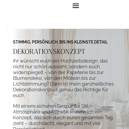
STIMMIG. PERSÖNLICH. BIS INS KLEINSTE DETAIL
DEKORATIONSKONZEPT
Ihr wünscht euch ein Hochzeitsdesign, das
nicht nur schön aussieht, sondern euch
widerspiegelt – von der Papeterie bis zur
Blumendeko, von den Möbeln bis zur
Lichtstimmung? Dann ist mein ganzheitliches
Dekorationskonzept genau das Richtige für
euch.
Mit einem sicheren Gespür für Stil,
Atmosphäre und Ästhetik kreiere ich ein
Konzept, das sich durch euren gesamten Tag
zieht – durchdacht, elegant und mit viel
Persönlichkeit.